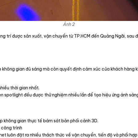
Ảnh 2
trang trí được sản xuất, vận chuyển từ TP.HCM đến Quảng Ngãi, sau đó
iúp không gian đủ sáng mà còn quyết định cảm xúc của khách hàng k
iều thời gian nhất.
èn spotlight đều được thử nghiệm nhiều lần để tạo hiệu ứng ánh sáng
iúp không gian thực tế bám sát bản phối cảnh 3D.
 công trình
t luôn đặt ra nhiều thách thức về vận chuyển, tiến độ và phối hợp 