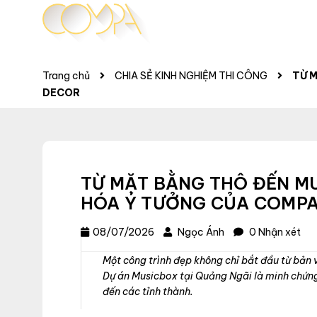
Trang chủ
CHIA SẺ KINH NGHIỆM THI CÔNG
TỪ 
DECOR
TỪ MẶT BẰNG THÔ ĐẾN MU
HÓA Ý TƯỞNG CỦA COMP
08/07/2026
Ngọc Ánh
0 Nhận xét
Một công trình đẹp không chỉ bắt đầu từ bản v
Dự án Musicbox tại Quảng Ngãi là minh chứng
đến các tỉnh thành.