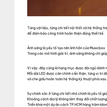
Từng vật liệu, từng chi tiết nội thất và hệ thống 
để đảm bảo công trình hoàn thiện đúng thiết kế.
Ánh sáng là yếu tố tạo nên linh hồn của Musicbox
Trong các mô hình giải trí, ánh sáng không chỉ g
Vì vậy, đây cũng là hạng mục được đội ngũ dành nh
Mỗi dải LED được căn chỉnh cẩn thận, từng vị trí đ
và che giấu hoàn toàn hệ thống kỹ thuật phía sau.
Sự chính xác ở từng chi tiết nhỏ chính là yếu tố g
Khoảng cách địa lý không làm thay đổi chất lượng
Triển khai một dự án cách TP.HCM hàng trăm kilome