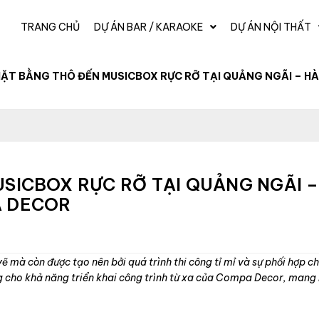
TRANG CHỦ
DỰ ÁN BAR / KARAOKE
DỰ ÁN NỘI THẤT
MẶT BẰNG THÔ ĐẾN MUSICBOX RỰC RỠ TẠI QUẢNG NGÃI – H
SICBOX RỰC RỠ TẠI QUẢNG NGÃI –
A DECOR
ẽ mà còn được tạo nên bởi quá trình thi công tỉ mỉ và sự phối hợp chặ
 cho khả năng triển khai công trình từ xa của Compa Decor, mang 