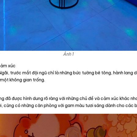
Ảnh 1
 cảm xúc
gãi, trước mắt đội ngũ chỉ là những bức tường bê tông, hành lang
 một không gian trống.
òng đã được hình dung rõ ràng với những chủ đề và cảm xúc khác n
ới, cũng có những căn phòng với gam màu tươi sáng dành cho các buổ