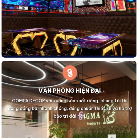
VĂN PHÒNG HIỆN ĐẠI
COMPA DECOR với xưởng sản xuất riêng, chúng tôi thi
công đồng bộ, nhanh chóng, đúng chuẩn thiết kế và hỗ trợ
bảo trì dài hạn.