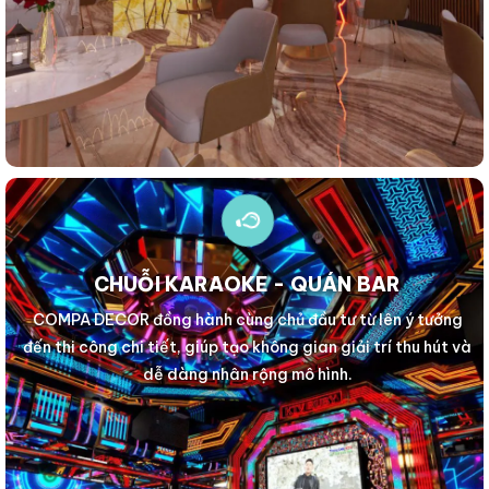
CHUỖI KARAOKE - QUÁN BAR
COMPA DECOR đồng hành cùng chủ đầu tư từ lên ý tưởng
đến thi công chi tiết, giúp tạo không gian giải trí thu hút và
dễ dàng nhân rộng mô hình.