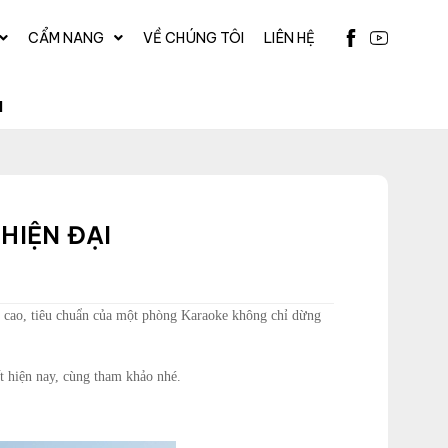
CẨM NANG
VỀ CHÚNG TÔI
LIÊN HỆ
I
HIỆN ĐẠI
ng cao, tiêu chuẩn của một phòng Karaoke không chỉ dừng
t hiện nay, cùng tham khảo nhé.