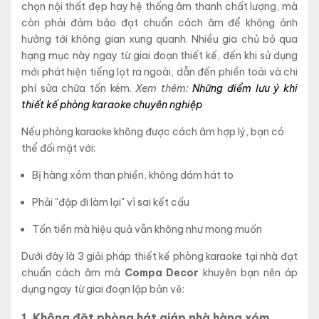
chọn nội thất đẹp hay hệ thống âm thanh chất lượng
, mà
còn phải đảm bảo đạt chuẩn cách âm để không ảnh
hưởng tới không gian xung quanh. Nhiều gia chủ bỏ qua
hạng mục này ngay từ giai đoạn thiết kế, đến khi sử dụng
mới phát hiện tiếng lọt ra ngoài, dẫn đến phiền toái và chi
phí sửa chữa tốn kém.
Xem thêm:
Những điểm lưu ý khi
thiết kế phòng karaoke chuyên nghiệp
Nếu phòng karaoke không được cách âm hợp lý, bạn có
thể đối mặt với:
Bị hàng xóm than phiền, không dám hát to
Phải "đập đi làm lại" vì sai kết cấu
Tốn tiền mà hiệu quả vẫn không như mong muốn
Dưới đây là 3 giải pháp thiết kế phòng karaoke tại nhà đạt
chuẩn cách âm mà
Compa Decor
khuyên bạn nên áp
dụng ngay từ giai đoạn lập bản vẽ:
1. Không đặt phòng hát giáp nhà hàng xóm