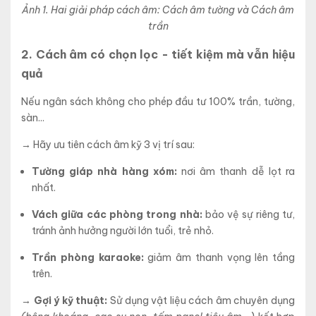
Ảnh 1. Hai giải pháp cách âm: Cách âm tường và Cách âm
trần
2. Cách âm có chọn lọc - tiết kiệm mà vẫn hiệu
quả
Nếu ngân sách không cho phép đầu tư 100% trần, tường,
sàn...
→
Hãy ưu tiên cách âm kỹ 3 vị trí sau:
T
ường giáp nhà hàng xóm:
nơi âm thanh dễ lọt ra
nhất.
V
ách giữa các phòng trong nhà:
bảo vệ sự riêng tư,
tránh ảnh hưởng người lớn tuổi, trẻ nhỏ.
T
rần phòng karaoke:
giảm âm thanh vọng lên tầng
trên.
→ Gợi ý kỹ thuật:
Sử dụng vật liệu cách âm chuyên dụng