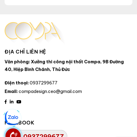
ĐỊA CHỈ LIÊN HỆ
Văn phòng: Xưởng thi công nội thất Compa, 9B Đường
40, Hiệp Bình Chánh, Thủ Đức
Điện thoại:
0937299677
Email:
compadesign.ceo@gmail.com
FACEBOOK
0937299677
0937299677