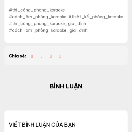
#thi_công_phòng_karaoke
#cách_âm_phòng_karaoke #thiết_kế_phòng_karaoke
#thi_công_phòng_karaoke_gia_đình
#cách_âm_phòng_karaoke_gia_đình
Chia sẻ:
BÌNH LUẬN
VIẾT BÌNH LUẬN CỦA BẠN: