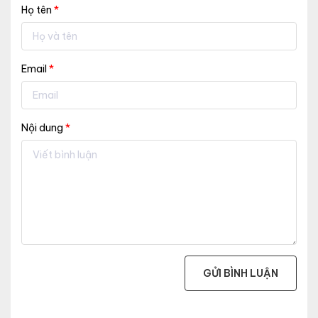
Họ tên
*
Email
*
Nội dung
*
GỬI BÌNH LUẬN